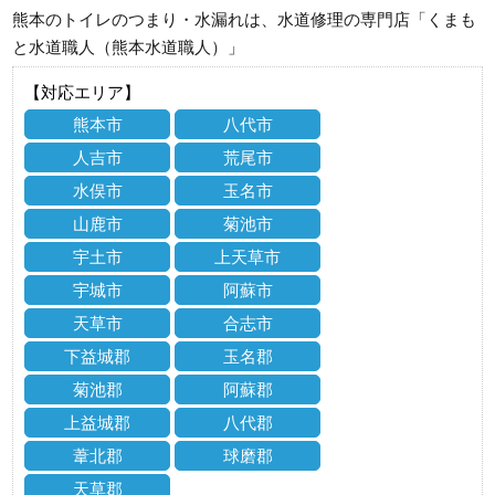
熊本のトイレのつまり・水漏れは、水道修理の専門店「くまも
と水道職人（熊本水道職人）」
【対応エリア】
熊本市
八代市
人吉市
荒尾市
水俣市
玉名市
山鹿市
菊池市
宇土市
上天草市
宇城市
阿蘇市
天草市
合志市
下益城郡
玉名郡
菊池郡
阿蘇郡
上益城郡
八代郡
葦北郡
球磨郡
天草郡