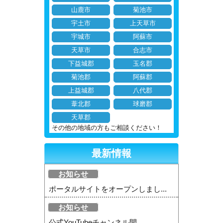
山鹿市
菊池市
宇土市
上天草市
宇城市
阿蘇市
天草市
合志市
下益城郡
玉名郡
菊池郡
阿蘇郡
上益城郡
八代郡
葦北郡
球磨郡
天草郡
その他の地域の方もご相談ください！
最新情報
お知らせ
ポータルサイトをオープンしまし...
お知らせ
公式YouTubeチャンネル開...