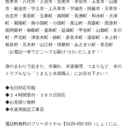
熊本市・八代市・人吉市・荒尾市・水俣市・玉名市・山鹿
市・菊池市・宇土市・上天草市・宇城市・阿蘇市・天草市・
合志市・美里町・玉東町・南関町・長洲町・和水町・大津
町・菊陽町・南小国町・小国町・産山村・高森町・西原村・
南阿蘇村・御船町・嘉島町・益城町・甲佐町・山都町・氷川
町・芦北町・津奈木町・錦町・多良木町・湯前町・水上村・
相良村・五木村・山江村・球磨村・あさぎり町・苓北町
〈お電話一本でどこへでも駆けつけいたします！〉
身のまわりで起きた、水漏れ、水道修理、つまりなど、水の
トラブルなら「くまもと水道職人」にお任せ下さい！
◆当日対応可能
◆２４時間受付・３６５日対応
◆お見積り無料
◆水道局指定工事店
通話料無料のフリーダイヤル【0120-492-315（しょくにん、