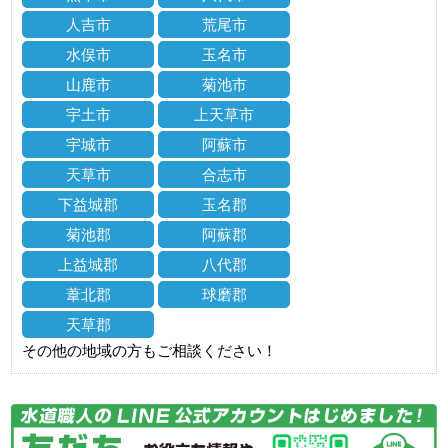
人吉市
荒尾市
水俣市
玉名市
山鹿市
菊池市
宇土市
上天草市
宇城市
阿蘇市
天草市
合志市
下益城郡
玉名郡
菊池郡
阿蘇郡
上益城郡
八代郡
葦北郡
球磨郡
天草郡
その他の地域の方もご相談ください！