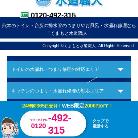
0120-492-315
熊本のトイレ・台所の排水管のつまりやお風呂・水漏れ修理なら
「くまもと水道職人」
Copyright ©くまもと水道職人. All Rights Reserved.
トイレの水漏れ・つまり修理の対応エリア
キッチンのつまり・水漏れ修理の対応エリア
24
365
WEB限定
2000
時間
日受付！
円OFF！
お風呂の水漏れ・つまり修理の対応エリア
-492-
フリーダイヤル
タップで
0120
電話する
315