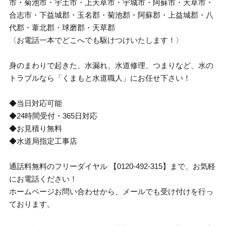
市・菊池市・宇土市・上天草市・宇城市・阿蘇市・天草市・
合志市・下益城郡・玉名郡・菊池郡・阿蘇郡・上益城郡・八
代郡・葦北郡・球磨郡・天草郡
〈お電話一本でどこへでも駆けつけいたします！〉
身のまわりで起きた、水漏れ、水道修理、つまりなど、水の
トラブルなら「くまもと水道職人」にお任せ下さい！
◆当日対応可能
◆24時間受付・365日対応
◆お見積り無料
◆水道局指定工事店
通話料無料のフリーダイヤル 【0120-492-315】まで、お気軽
にお電話ください！
ホームページお問い合わせから、メールでも受け付けを行っ
ております。