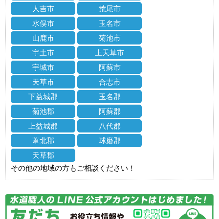
人吉市
荒尾市
水俣市
玉名市
山鹿市
菊池市
宇土市
上天草市
宇城市
阿蘇市
天草市
合志市
下益城郡
玉名郡
菊池郡
阿蘇郡
上益城郡
八代郡
葦北郡
球磨郡
天草郡
その他の地域の方もご相談ください！