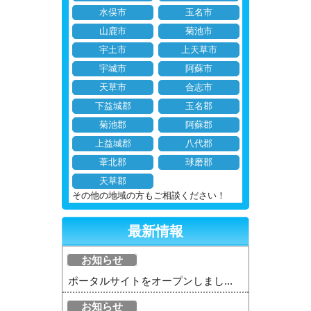
水俣市
玉名市
山鹿市
菊池市
宇土市
上天草市
宇城市
阿蘇市
天草市
合志市
下益城郡
玉名郡
菊池郡
阿蘇郡
上益城郡
八代郡
葦北郡
球磨郡
天草郡
その他の地域の方もご相談ください！
最新情報
お知らせ
ポータルサイトをオープンしまし...
お知らせ