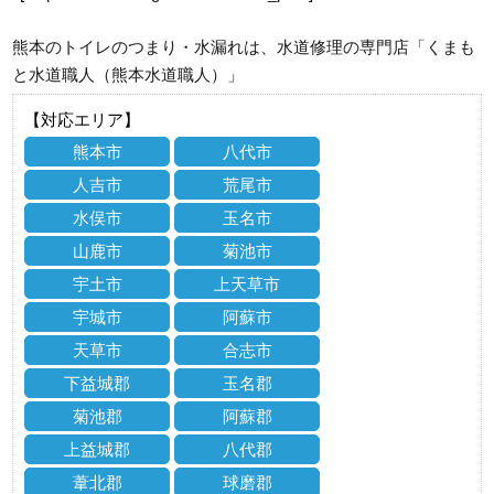
熊本のトイレのつまり・水漏れは、水道修理の専門店「くまも
と水道職人（熊本水道職人）」
【対応エリア】
熊本市
八代市
人吉市
荒尾市
水俣市
玉名市
山鹿市
菊池市
宇土市
上天草市
宇城市
阿蘇市
天草市
合志市
下益城郡
玉名郡
菊池郡
阿蘇郡
上益城郡
八代郡
葦北郡
球磨郡