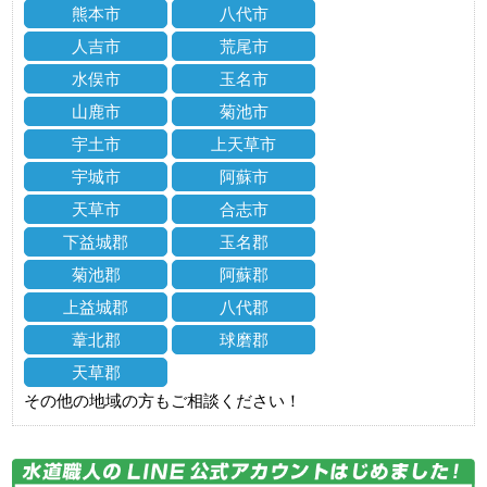
熊本市
八代市
人吉市
荒尾市
水俣市
玉名市
山鹿市
菊池市
宇土市
上天草市
宇城市
阿蘇市
天草市
合志市
下益城郡
玉名郡
菊池郡
阿蘇郡
上益城郡
八代郡
葦北郡
球磨郡
天草郡
その他の地域の方もご相談ください！