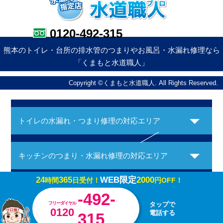
0120-492-315
熊本のトイレ・台所の排水管のつまりやお風呂・水漏れ修理なら
「くまもと水道職人」
Copyright ©くまもと水道職人. All Rights Reserved.
トイレの水漏れ・つまり修理の対応エリア
キッチンのつまり・水漏れ修理の対応エリア
24
365
WEB限定
2000
時間
日受付！
円OFF！
お風呂の水漏れ・つまり修理の対応エリア
-492-
フリーダイヤル
タップで
0120
電話する
315