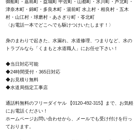
御船町・嘉島町・益城町 甲佐町・山都町・氷川町・芦北町・
津奈木町・錦町・多良木町・湯前町 水上村・相良村・五木
村・山江村・球磨村・あさぎり町・苓北町
〈お電話一本でどこへでも駆けつけいたします！〉
身のまわりで起きた、水漏れ、水道修理、つまりなど、水の
トラブルなら「くまもと水道職人」にお任せ下さい！
◆当日対応可能
◆24時間受付・365日対応
◆お見積り無料
◆水道局指定工事店
通話料無料のフリーダイヤル 【0120-492-315】まで、お気軽
にお電話ください！
ホームページお問い合わせから、メールでも受け付けを行っ
ております。