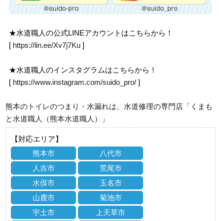
★水道職人の公式LINEアカウントはこちらから！
[
https://lin.ee/Xv7j7Ku
]
★水道職人のインスタグラムはこちらから！
[
https://www.instagram.com/suido_pro/
]
熊本のトイレのつまり・水漏れは、水道修理の専門店「くまも
と水道職人（熊本水道職人）」
【対応エリア】
熊本市
八代市
人吉市
荒尾市
水俣市
玉名市
山鹿市
菊池市
宇土市
上天草市