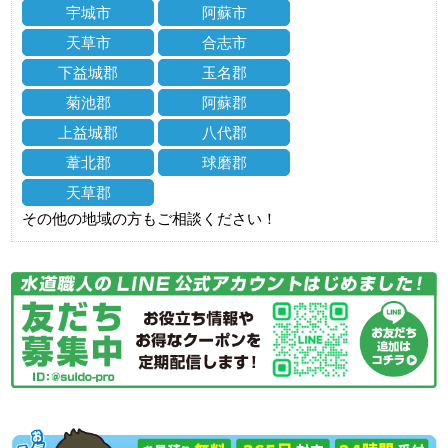
宇城市
阿蘇市
天草市
合志市
下益城郡
玉名郡
菊池郡
阿蘇郡
上益城郡
八代郡
葦北郡
球磨郡
天草郡
その他の地域の方もご相談ください！