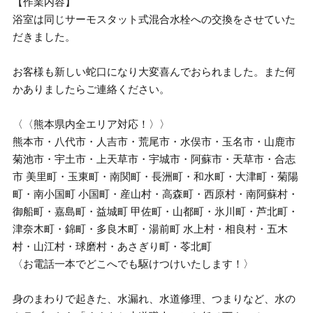
【作業内容】
浴室は同じサーモスタット式混合水栓への交換をさせていた
だきました。
お客様も新しい蛇口になり大変喜んでおられました。また何
かありましたらご連絡ください。
〈〈熊本県内全エリア対応！〉〉
熊本市・八代市・人吉市・荒尾市・水俣市・玉名市・山鹿市
菊池市・宇土市・上天草市・宇城市・阿蘇市・天草市・合志
市 美里町・玉東町・南関町・長洲町・和水町・大津町・菊陽
町・南小国町 小国町・産山村・高森町・西原村・南阿蘇村・
御船町・嘉島町・益城町 甲佐町・山都町・氷川町・芦北町・
津奈木町・錦町・多良木町・湯前町 水上村・相良村・五木
村・山江村・球磨村・あさぎり町・苓北町
〈お電話一本でどこへでも駆けつけいたします！〉
身のまわりで起きた、水漏れ、水道修理、つまりなど、水の