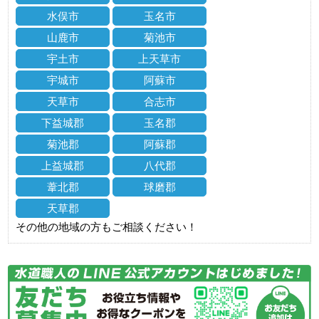
水俣市
玉名市
山鹿市
菊池市
宇土市
上天草市
宇城市
阿蘇市
天草市
合志市
下益城郡
玉名郡
菊池郡
阿蘇郡
上益城郡
八代郡
葦北郡
球磨郡
天草郡
その他の地域の方もご相談ください！