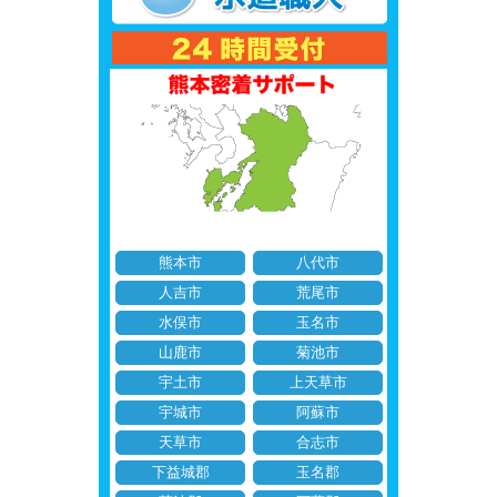
熊本市
八代市
人吉市
荒尾市
水俣市
玉名市
山鹿市
菊池市
宇土市
上天草市
宇城市
阿蘇市
天草市
合志市
下益城郡
玉名郡