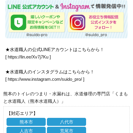
★水道職人の公式LINEアカウントはこちらから！
[
https://lin.ee/Xv7j7Ku
]
★水道職人のインスタグラムはこちらから！
[
https://www.instagram.com/suido_pro/
]
熊本のトイレのつまり・水漏れは、水道修理の専門店「くまも
と水道職人（熊本水道職人）」
【対応エリア】
熊本市
八代市
人吉市
荒尾市