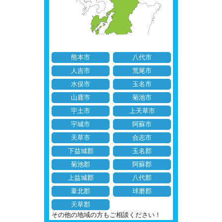
熊本市
八代市
人吉市
荒尾市
水俣市
玉名市
山鹿市
菊池市
宇土市
上天草市
宇城市
阿蘇市
天草市
合志市
下益城郡
玉名郡
菊池郡
阿蘇郡
上益城郡
八代郡
葦北郡
球磨郡
天草郡
その他の地域の方もご相談ください！