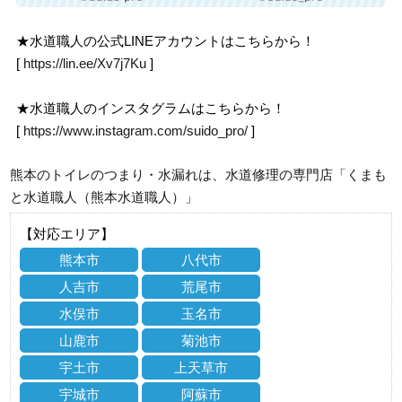
★水道職人の公式LINEアカウントはこちらから！
[
https://lin.ee/Xv7j7Ku
]
★水道職人のインスタグラムはこちらから！
[
https://www.instagram.com/suido_pro/
]
熊本のトイレのつまり・水漏れは、水道修理の専門店「くまも
と水道職人（熊本水道職人）」
【対応エリア】
熊本市
八代市
人吉市
荒尾市
水俣市
玉名市
山鹿市
菊池市
宇土市
上天草市
宇城市
阿蘇市