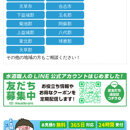
天草市
合志市
下益城郡
玉名郡
菊池郡
阿蘇郡
上益城郡
八代郡
葦北郡
球磨郡
天草郡
その他の地域の方もご相談ください！