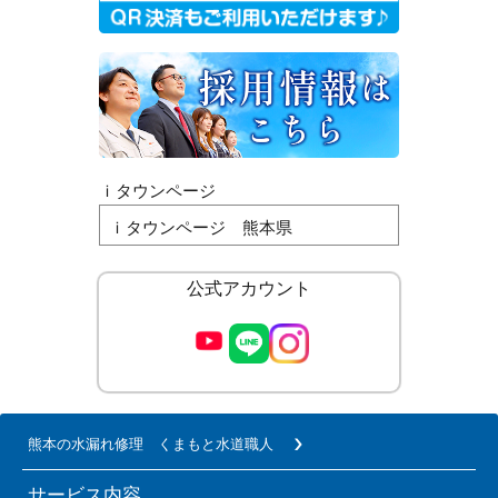
ｉタウンページ
ｉタウンページ 熊本県
公式アカウント
熊本の水漏れ修理 くまもと水道職人
サービス内容