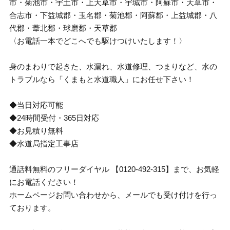
市・菊池市・宇土市・上天草市・宇城市・阿蘇市・天草市・
合志市・下益城郡・玉名郡・菊池郡・阿蘇郡・上益城郡・八
代郡・葦北郡・球磨郡・天草郡
〈お電話一本でどこへでも駆けつけいたします！〉
身のまわりで起きた、水漏れ、水道修理、つまりなど、水の
トラブルなら「くまもと水道職人」にお任せ下さい！
◆当日対応可能
◆24時間受付・365日対応
◆お見積り無料
◆水道局指定工事店
通話料無料のフリーダイヤル 【0120-492-315】まで、お気軽
にお電話ください！
ホームページお問い合わせから、メールでも受け付けを行っ
ております。