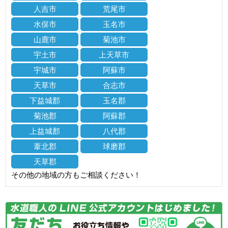
人吉市
荒尾市
水俣市
玉名市
山鹿市
菊池市
宇土市
上天草市
宇城市
阿蘇市
天草市
合志市
下益城郡
玉名郡
菊池郡
阿蘇郡
上益城郡
八代郡
葦北郡
球磨郡
天草郡
その他の地域の方もご相談ください！