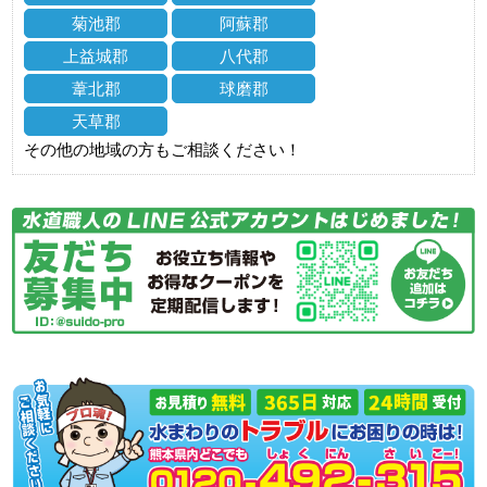
菊池郡
阿蘇郡
上益城郡
八代郡
葦北郡
球磨郡
天草郡
その他の地域の方もご相談ください！