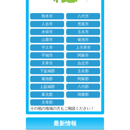
熊本市
八代市
人吉市
荒尾市
水俣市
玉名市
山鹿市
菊池市
宇土市
上天草市
宇城市
阿蘇市
天草市
合志市
下益城郡
玉名郡
菊池郡
阿蘇郡
上益城郡
八代郡
葦北郡
球磨郡
天草郡
その他の地域の方もご相談ください！
最新情報