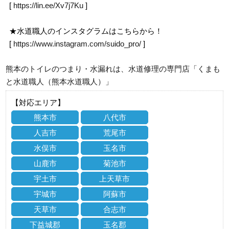
[
https://lin.ee/Xv7j7Ku
]
★水道職人のインスタグラムはこちらから！
[
https://www.instagram.com/suido_pro/
]
熊本のトイレのつまり・水漏れは、水道修理の専門店「くまも
と水道職人（熊本水道職人）」
【対応エリア】
熊本市
八代市
人吉市
荒尾市
水俣市
玉名市
山鹿市
菊池市
宇土市
上天草市
宇城市
阿蘇市
天草市
合志市
下益城郡
玉名郡