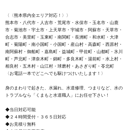
〈〈熊本県内全エリア対応！〉〉
熊本市・八代市・人吉市・荒尾市・水俣市・玉名市・山鹿
市・菊池市・宇土市・上天草市・宇城市・阿蘇市・天草市・
合志市・美里町・玉東町・南関町・長洲町・和水町・大津
町・菊陽町・南小国町・小国町・産山村・高森町・西原村・
南阿蘇村・御船町・嘉島町・益城町・甲佐町・山都町・氷川
町・芦北町・津奈木町・錦町・多良木町・湯前町・水上村・
相良村・五木村・山江村・球磨村・あさぎり町・苓北町
〈お電話一本でどこへでも駆けつけいたします！〉
身のまわりで起きた、水漏れ、水道修理、つまりなど、水の
トラブルなら「くまもと水道職人」にお任せ下さい！
◆当日対応可能
◆２４時間受付・３６５日対応
◆お見積り無料