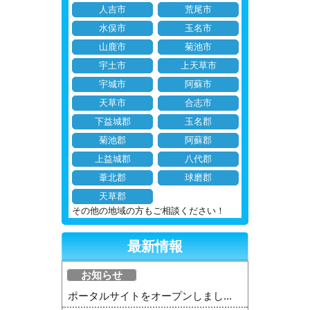
人吉市
荒尾市
水俣市
玉名市
山鹿市
菊池市
宇土市
上天草市
宇城市
阿蘇市
天草市
合志市
下益城郡
玉名郡
菊池郡
阿蘇郡
上益城郡
八代郡
葦北郡
球磨郡
天草郡
その他の地域の方もご相談ください！
最新情報
お知らせ
ポータルサイトをオープンしまし...