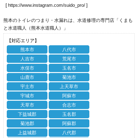
[
https://www.instagram.com/suido_pro/
]
熊本のトイレのつまり・水漏れは、水道修理の専門店「くまも
と水道職人（熊本水道職人）」
【対応エリア】
熊本市
八代市
人吉市
荒尾市
水俣市
玉名市
山鹿市
菊池市
宇土市
上天草市
宇城市
阿蘇市
天草市
合志市
下益城郡
玉名郡
菊池郡
阿蘇郡
上益城郡
八代郡