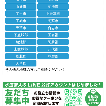
山鹿市
菊池市
宇土市
上天草市
宇城市
阿蘇市
天草市
合志市
下益城郡
玉名郡
菊池郡
阿蘇郡
上益城郡
八代郡
葦北郡
球磨郡
天草郡
その他の地域の方もご相談ください！