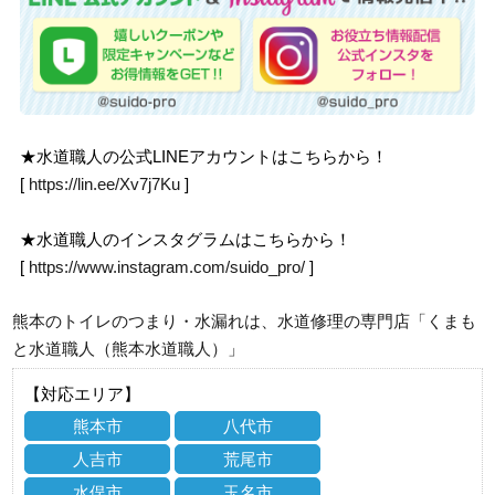
★水道職人の公式LINEアカウントはこちらから！
[
https://lin.ee/Xv7j7Ku
]
★水道職人のインスタグラムはこちらから！
[
https://www.instagram.com/suido_pro/
]
熊本のトイレのつまり・水漏れは、水道修理の専門店「くまも
と水道職人（熊本水道職人）」
【対応エリア】
熊本市
八代市
人吉市
荒尾市
水俣市
玉名市