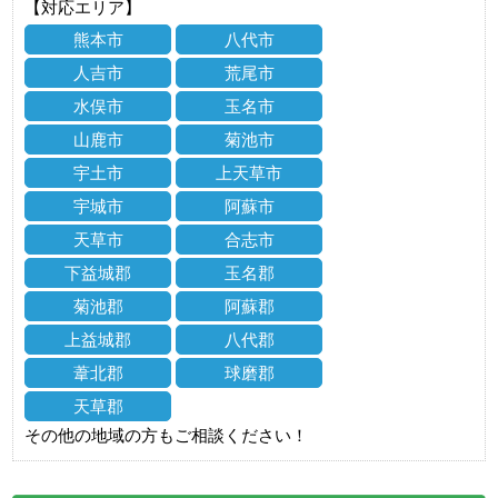
【対応エリア】
熊本市
八代市
人吉市
荒尾市
水俣市
玉名市
山鹿市
菊池市
宇土市
上天草市
宇城市
阿蘇市
天草市
合志市
下益城郡
玉名郡
菊池郡
阿蘇郡
上益城郡
八代郡
葦北郡
球磨郡
天草郡
その他の地域の方もご相談ください！