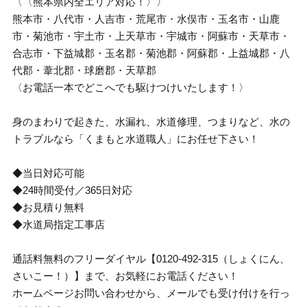
〈〈熊本県内全エリア対応！〉〉
熊本市・八代市・人吉市・荒尾市・水俣市・玉名市・山鹿
市・菊池市・宇土市・上天草市・宇城市・阿蘇市・天草市・
合志市・下益城郡・玉名郡・菊池郡・阿蘇郡・上益城郡・八
代郡・葦北郡・球磨郡・天草郡
〈お電話一本でどこへでも駆けつけいたします！〉
身のまわりで起きた、水漏れ、水道修理、つまりなど、水の
トラブルなら「くまもと水道職人」にお任せ下さい！
◆当日対応可能
◆24時間受付／365日対応
◆お見積り無料
◆水道局指定工事店
通話料無料のフリーダイヤル【0120-492-315（しょくにん、
さいこー！）】まで、お気軽にお電話ください！
ホームページお問い合わせから、メールでも受け付けを行っ