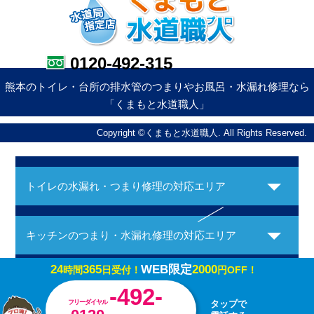
0120-492-315
熊本のトイレ・台所の排水管のつまりやお風呂・水漏れ修理なら
「くまもと水道職人」
Copyright ©くまもと水道職人. All Rights Reserved.
トイレの水漏れ・つまり修理の対応エリア
キッチンのつまり・水漏れ修理の対応エリア
24
365
WEB限定
2000
時間
日受付！
円OFF！
お風呂の水漏れ・つまり修理の対応エリア
-492-
フリーダイヤル
タップで