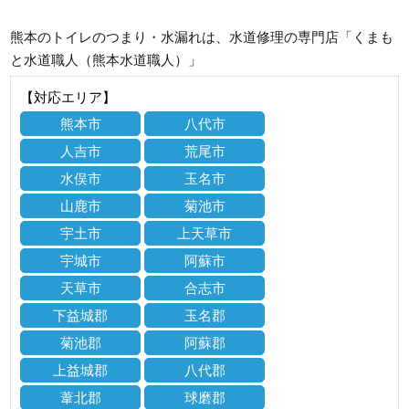
熊本のトイレのつまり・水漏れは、水道修理の専門店「くまも
と水道職人（熊本水道職人）」
【対応エリア】
熊本市
八代市
人吉市
荒尾市
水俣市
玉名市
山鹿市
菊池市
宇土市
上天草市
宇城市
阿蘇市
天草市
合志市
下益城郡
玉名郡
菊池郡
阿蘇郡
上益城郡
八代郡
葦北郡
球磨郡