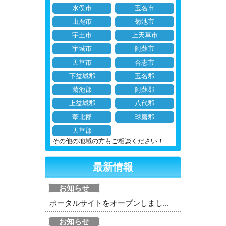
水俣市
玉名市
山鹿市
菊池市
宇土市
上天草市
宇城市
阿蘇市
天草市
合志市
下益城郡
玉名郡
菊池郡
阿蘇郡
上益城郡
八代郡
葦北郡
球磨郡
天草郡
その他の地域の方もご相談ください！
最新情報
お知らせ
ポータルサイトをオープンしまし...
お知らせ