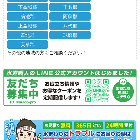
下益城郡
玉名郡
菊池郡
阿蘇郡
上益城郡
八代郡
葦北郡
球磨郡
天草郡
その他の地域の方もご相談ください！