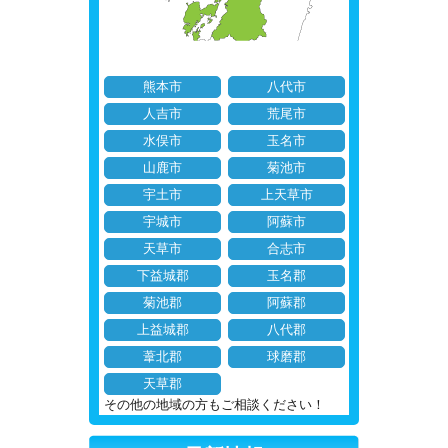
熊本市
八代市
人吉市
荒尾市
水俣市
玉名市
山鹿市
菊池市
宇土市
上天草市
宇城市
阿蘇市
天草市
合志市
下益城郡
玉名郡
菊池郡
阿蘇郡
上益城郡
八代郡
葦北郡
球磨郡
天草郡
その他の地域の方もご相談ください！