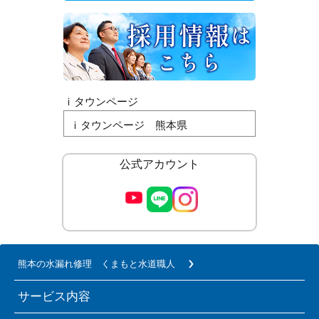
ｉタウンページ
ｉタウンページ 熊本県
公式アカウント
熊本の水漏れ修理 くまもと水道職人
サービス内容