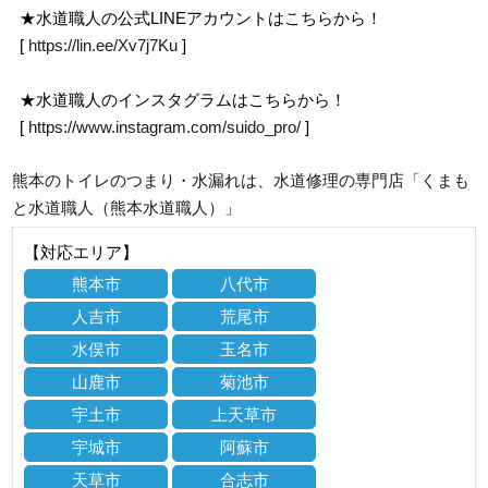
★水道職人の公式LINEアカウントはこちらから！
[
https://lin.ee/Xv7j7Ku
]
★水道職人のインスタグラムはこちらから！
[
https://www.instagram.com/suido_pro/
]
熊本のトイレのつまり・水漏れは、水道修理の専門店「くまも
と水道職人（熊本水道職人）」
【対応エリア】
熊本市
八代市
人吉市
荒尾市
水俣市
玉名市
山鹿市
菊池市
宇土市
上天草市
宇城市
阿蘇市
天草市
合志市