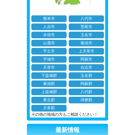
熊本市
八代市
人吉市
荒尾市
水俣市
玉名市
山鹿市
菊池市
宇土市
上天草市
宇城市
阿蘇市
天草市
合志市
下益城郡
玉名郡
菊池郡
阿蘇郡
上益城郡
八代郡
葦北郡
球磨郡
天草郡
その他の地域の方もご相談ください！
最新情報