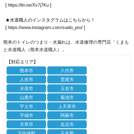
[
https://lin.ee/Xv7j7Ku
]
★水道職人のインスタグラムはこちらから！
[
https://www.instagram.com/suido_pro/
]
熊本のトイレのつまり・水漏れは、水道修理の専門店「くまも
と水道職人（熊本水道職人）」
【対応エリア】
熊本市
八代市
人吉市
荒尾市
水俣市
玉名市
山鹿市
菊池市
宇土市
上天草市
宇城市
阿蘇市
天草市
合志市
下益城郡
玉名郡