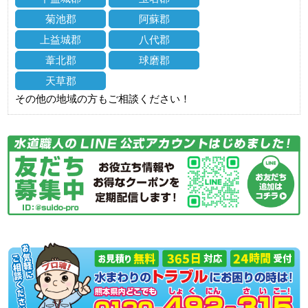
菊池郡
阿蘇郡
上益城郡
八代郡
葦北郡
球磨郡
天草郡
その他の地域の方もご相談ください！