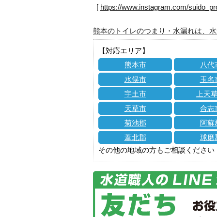
[
https://www.instagram.com/suido_pr
熊本のトイレのつまり・水漏れは、水
【対応エリア】
熊本市
八代
水俣市
玉名
宇土市
上天
天草市
合志
菊池郡
阿蘇
葦北郡
球磨
その他の地域の方もご相談ください