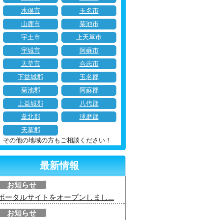
水俣市
玉名市
山鹿市
菊池市
宇土市
上天草市
宇城市
阿蘇市
天草市
合志市
下益城郡
玉名郡
菊池郡
阿蘇郡
上益城郡
八代郡
葦北郡
球磨郡
天草郡
その他の地域の方もご相談ください！
最新情報
お知らせ
ポータルサイトをオープンしまし...
お知らせ