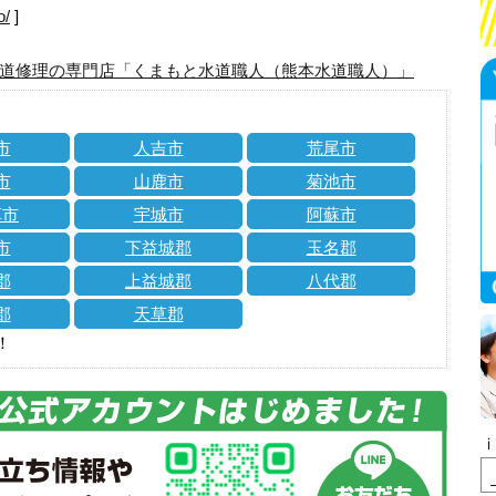
o/
]
道修理の専門店「くまもと水道職人（熊本水道職人）」
市
人吉市
荒尾市
市
山鹿市
菊池市
草市
宇城市
阿蘇市
市
下益城郡
玉名郡
郡
上益城郡
八代郡
郡
天草郡
！