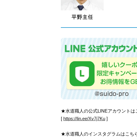
★水道職人の公式LINEアカウント
[
https://lin.ee/Xv7j7Ku
]
★水道職人のインスタグラムはこち