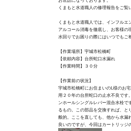
お世話になっております。
くまもと水道職人の修理報告をご覧
くまもと水道職人では、インフルエ
アルコール消毒を徹底し、お客様の
水回りでお困りの際にはいつでもご
【作業場所】宇城市松橋町
【依頼内容】台所蛇口水漏れ
【作業時間】３０分
【作業前の状況】
宇城市松橋町にお住まいのL様のお
用２０年の台所蛇口の止水不良です
ンホールシングルレバー混合水栓で
るもの。この部品を交換すれば、と
般的。ここを直しても、他から水漏
良いのですが、今回はカートリッジ