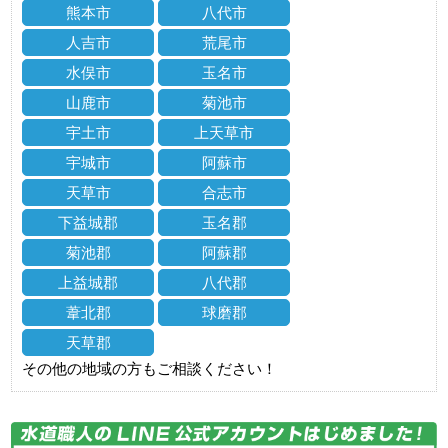
熊本市
八代市
人吉市
荒尾市
水俣市
玉名市
山鹿市
菊池市
宇土市
上天草市
宇城市
阿蘇市
天草市
合志市
下益城郡
玉名郡
菊池郡
阿蘇郡
上益城郡
八代郡
葦北郡
球磨郡
天草郡
その他の地域の方もご相談ください！