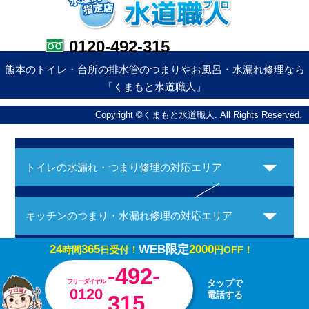
0120-492-315
熊本のトイレ・台所の排水管のつまりやお風呂・水漏れ修理なら
「くまもと水道職人」
Copyright ©くまもと水道職人. All Rights Reserved.
トイレの水漏れ・つまり修理の対応エリア
キッチンのつまり・水漏れ修理の対応エリア
24
365
WEB限定
2000
時間
日受付！
円OFF！
お風呂の水漏れ・つまり修理の対応エリア
-492-
フリーダイヤル
タップで
0120
電話する
315