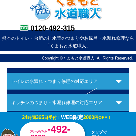
0120-492-315
熊本のトイレ・台所の排水管のつまりやお風呂・水漏れ修理なら
「くまもと水道職人」
Copyright ©くまもと水道職人. All Rights Reserved.
トイレの水漏れ・つまり修理の対応エリア
キッチンのつまり・水漏れ修理の対応エリア
24
365
WEB限定
2000
時間
日受付！
円OFF！
お風呂の水漏れ・つまり修理の対応エリア
-492-
フリーダイヤル
タップで