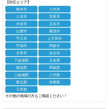
【対応エリア】
熊本市
八代市
人吉市
荒尾市
水俣市
玉名市
山鹿市
菊池市
宇土市
上天草市
宇城市
阿蘇市
天草市
合志市
下益城郡
玉名郡
菊池郡
阿蘇郡
上益城郡
八代郡
葦北郡
球磨郡
天草郡
その他の地域の方もご相談ください！