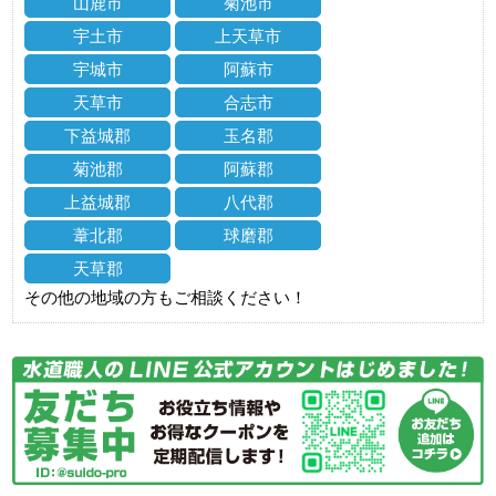
山鹿市
菊池市
宇土市
上天草市
宇城市
阿蘇市
天草市
合志市
下益城郡
玉名郡
菊池郡
阿蘇郡
上益城郡
八代郡
葦北郡
球磨郡
天草郡
その他の地域の方もご相談ください！