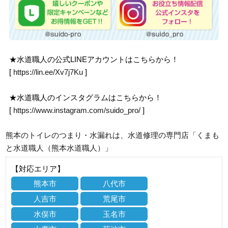
★水道職人の公式LINEアカウントはこちらから！
[
https://lin.ee/Xv7j7Ku
]
★水道職人のインスタグラムはこちらから！
[
https://www.instagram.com/suido_pro/
]
熊本のトイレのつまり・水漏れは、水道修理の専門店「くまも
と水道職人（熊本水道職人）」
【対応エリア】
熊本市
八代市
人吉市
荒尾市
水俣市
玉名市