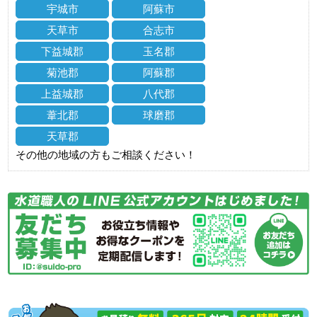
宇城市
阿蘇市
天草市
合志市
下益城郡
玉名郡
菊池郡
阿蘇郡
上益城郡
八代郡
葦北郡
球磨郡
天草郡
その他の地域の方もご相談ください！