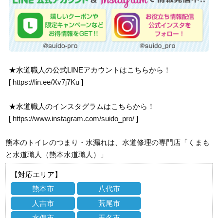
★水道職人の公式LINEアカウントはこちらから！
[
https://lin.ee/Xv7j7Ku
]
★水道職人のインスタグラムはこちらから！
[
https://www.instagram.com/suido_pro/
]
熊本のトイレのつまり・水漏れは、水道修理の専門店「くまも
と水道職人（熊本水道職人）」
【対応エリア】
熊本市
八代市
人吉市
荒尾市
水俣市
玉名市