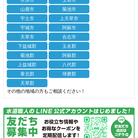
山鹿市
菊池市
宇土市
上天草市
宇城市
阿蘇市
天草市
合志市
下益城郡
玉名郡
菊池郡
阿蘇郡
上益城郡
八代郡
葦北郡
球磨郡
天草郡
その他の地域の方もご相談ください！