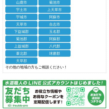
山鹿市
菊池市
宇土市
上天草市
宇城市
阿蘇市
天草市
合志市
下益城郡
玉名郡
菊池郡
阿蘇郡
上益城郡
八代郡
葦北郡
球磨郡
天草郡
その他の地域の方もご相談ください！