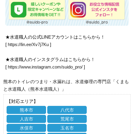
★水道職人の公式LINEアカウントはこちらから！
[
https://lin.ee/Xv7j7Ku
]
★水道職人のインスタグラムはこちらから！
[
https://www.instagram.com/suido_pro/
]
熊本のトイレのつまり・水漏れは、水道修理の専門店「くまも
と水道職人（熊本水道職人）」
【対応エリア】
熊本市
八代市
人吉市
荒尾市
水俣市
玉名市