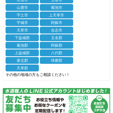
山鹿市
菊池市
宇土市
上天草市
宇城市
阿蘇市
天草市
合志市
下益城郡
玉名郡
菊池郡
阿蘇郡
上益城郡
八代郡
葦北郡
球磨郡
天草郡
その他の地域の方もご相談ください！