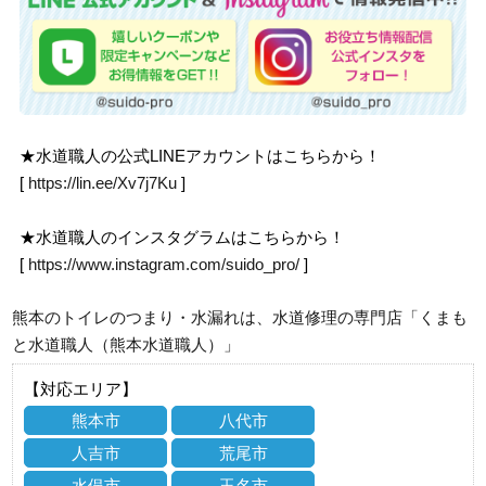
★水道職人の公式LINEアカウントはこちらから！
[
https://lin.ee/Xv7j7Ku
]
★水道職人のインスタグラムはこちらから！
[
https://www.instagram.com/suido_pro/
]
熊本のトイレのつまり・水漏れは、水道修理の専門店「くまも
と水道職人（熊本水道職人）」
【対応エリア】
熊本市
八代市
人吉市
荒尾市
水俣市
玉名市