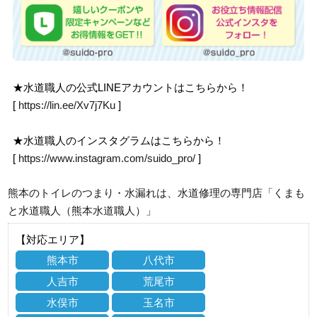
★水道職人の公式LINEアカウントはこちらから！
[
https://lin.ee/Xv7j7Ku
]
★水道職人のインスタグラムはこちらから！
[
https://www.instagram.com/suido_pro/
]
熊本のトイレのつまり・水漏れは、水道修理の専門店「くまも
と水道職人（熊本水道職人）」
【対応エリア】
熊本市
八代市
人吉市
荒尾市
水俣市
玉名市