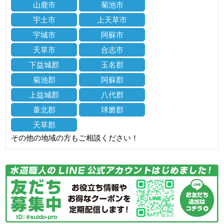
山鹿市
菊池市
宇土市
上天草市
宇城市
阿蘇市
天草市
合志市
下益城郡
玉名郡
菊池郡
阿蘇郡
上益城郡
八代郡
葦北郡
球磨郡
天草郡
その他の地域の方もご相談ください！