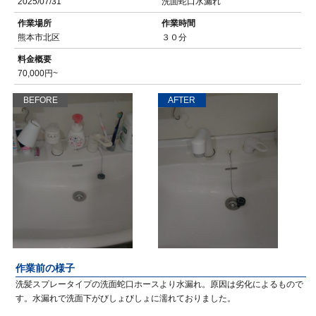
2025/07/31
洗面蛇口水漏れ
作業場所
作業時間
熊本市北区
３０分
料金概要
70,000円~
BEFORE
AFTER
作業前の様子
洗髪スプレータイプの洗面蛇口ホースより水漏れ。原因は劣化によるもので
す。水漏れで洗面下がびしょびしょに濡れておりました。