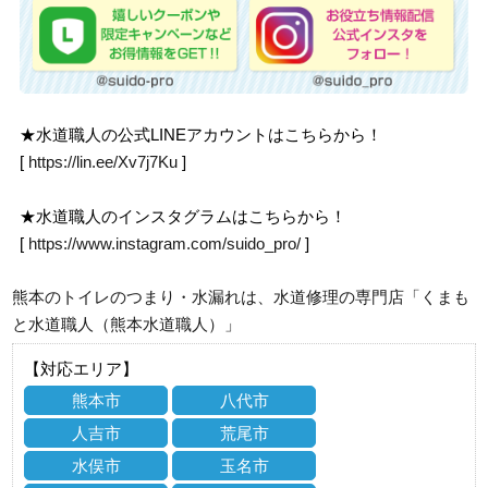
★水道職人の公式LINEアカウントはこちらから！
[
https://lin.ee/Xv7j7Ku
]
★水道職人のインスタグラムはこちらから！
[
https://www.instagram.com/suido_pro/
]
熊本のトイレのつまり・水漏れは、水道修理の専門店「くまも
と水道職人（熊本水道職人）」
【対応エリア】
熊本市
八代市
人吉市
荒尾市
水俣市
玉名市