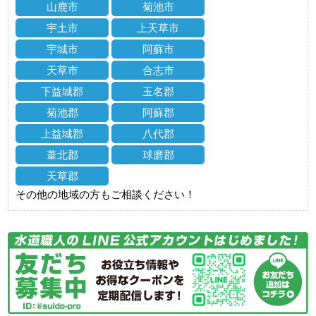
山鹿市
菊池市
宇土市
上天草市
宇城市
阿蘇市
天草市
合志市
下益城郡
玉名郡
菊池郡
阿蘇郡
上益城郡
八代郡
葦北郡
球磨郡
天草郡
その他の地域の方もご相談ください！