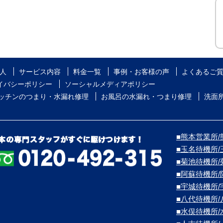
人
サービス内容
料金一覧
事例・お客様の声
よくあるご
イバシーポリシー
ソーシャルメディアポリシー
ッチンのつまり・水漏れ修理
お風呂の水漏れ・つまり修理
洗面
■熊本営業所/熊
■玉名待機所
■菊池待機所
■阿蘇待機所
■宇城待機所
■八代待機所
■水俣待機所