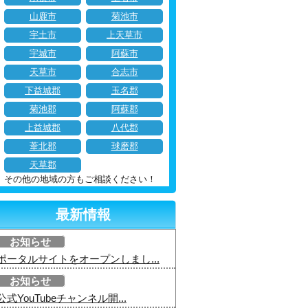
山鹿市
菊池市
宇土市
上天草市
宇城市
阿蘇市
天草市
合志市
下益城郡
玉名郡
菊池郡
阿蘇郡
上益城郡
八代郡
葦北郡
球磨郡
天草郡
その他の地域の方もご相談ください！
最新情報
お知らせ
ポータルサイトをオープンしまし...
お知らせ
公式YouTubeチャンネル開...