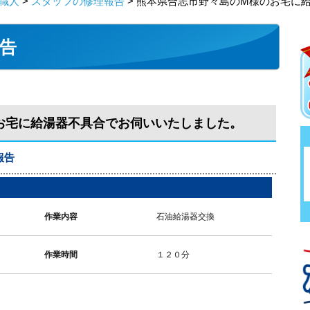
職人
>
スタッフの修理報告
> 熊本県合志市野々島のM様のお宅に
告
お宅に給湯器不具合でお伺いいたしました。
報告
作業内容
石油給湯器交換
作業時間
１２０分