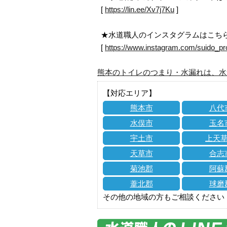
[
https://lin.ee/Xv7j7Ku
]
★水道職人のインスタグラムはこち
[
https://www.instagram.com/suido_pr
熊本のトイレのつまり・水漏れは、水
【対応エリア】
熊本市
八代
水俣市
玉名
宇土市
上天
天草市
合志
菊池郡
阿蘇
葦北郡
球磨
その他の地域の方もご相談ください