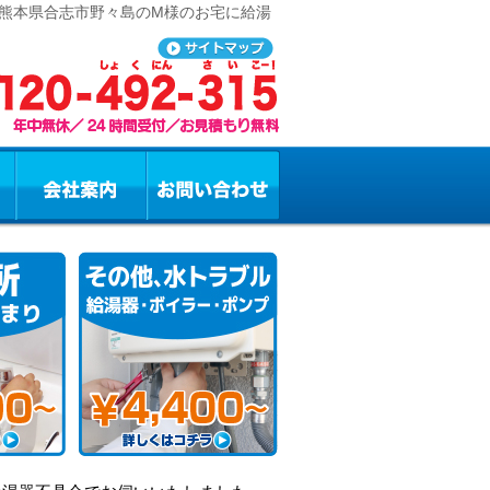
 熊本県合志市野々島のM様のお宅に給湯