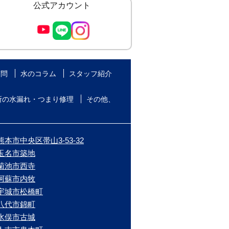
公式アカウント
質問
水のコラム
スタッフ紹介
所の水漏れ・つまり修理
その他、
本市中央区帯山3-53-32
/玉名市築地
/菊池市西寺
/阿蘇市内牧
/宇城市松橋町
/八代市錦町
/水俣市古城