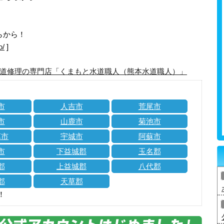
らから！
o/
]
道修理の専門店「くまもと水道職人（熊本水道職人）」
市
人吉市
荒尾市
市
山鹿市
菊池市
草市
宇城市
阿蘇市
市
下益城郡
玉名郡
郡
上益城郡
八代郡
郡
天草郡
！