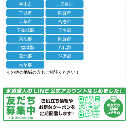
宇土市
上天草市
宇城市
阿蘇市
天草市
合志市
下益城郡
玉名郡
菊池郡
阿蘇郡
上益城郡
八代郡
葦北郡
球磨郡
天草郡
その他の地域の方もご相談ください！