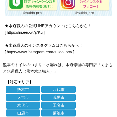
★水道職人の公式LINEアカウントはこちらから！
[
https://lin.ee/Xv7j7Ku
]
★水道職人のインスタグラムはこちらから！
[
https://www.instagram.com/suido_pro/
]
熊本のトイレのつまり・水漏れは、水道修理の専門店「くまも
と水道職人（熊本水道職人）」
【対応エリア】
熊本市
八代市
人吉市
荒尾市
水俣市
玉名市
山鹿市
菊池市