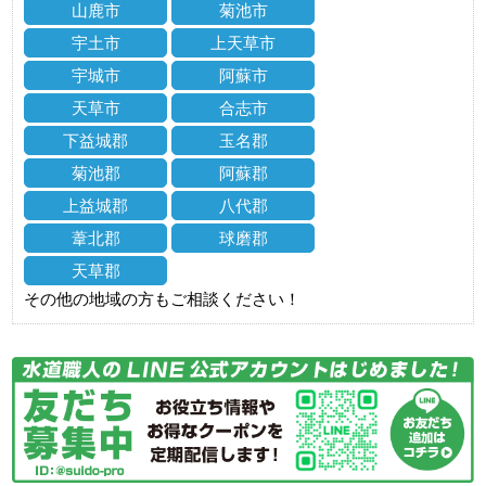
山鹿市
菊池市
宇土市
上天草市
宇城市
阿蘇市
天草市
合志市
下益城郡
玉名郡
菊池郡
阿蘇郡
上益城郡
八代郡
葦北郡
球磨郡
天草郡
その他の地域の方もご相談ください！