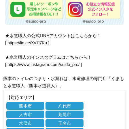
★水道職人の公式LINEアカウントはこちらから！
[
https://lin.ee/Xv7j7Ku
]
★水道職人のインスタグラムはこちらから！
[
https://www.instagram.com/suido_pro/
]
熊本のトイレのつまり・水漏れは、水道修理の専門店「くまも
と水道職人（熊本水道職人）」
【対応エリア】
熊本市
八代市
人吉市
荒尾市
水俣市
玉名市