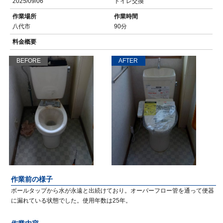
2025/09/06
トイレ交換
作業場所
作業時間
八代市
90分
料金概要
BEFORE
AFTER
作業前の様子
ボールタップから水が永遠と出続けており。オーバーフロー管を通って便器
に漏れている状態でした。使用年数は25年。