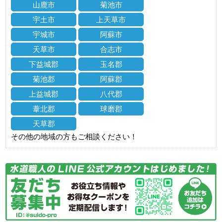
山鹿市
菊池市
宇土市
上天草市
宇城市
阿蘇市
天草市
合志市
下益城郡
玉名郡
菊池郡
阿蘇郡
上益城郡
八代郡
葦北郡
球磨郡
天草郡
その他の地域の方もご相談ください！