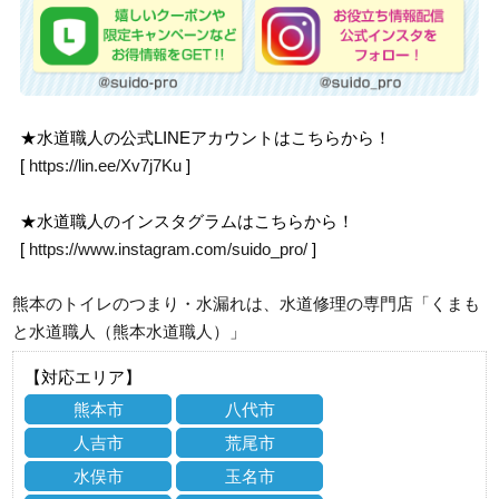
★水道職人の公式LINEアカウントはこちらから！
[
https://lin.ee/Xv7j7Ku
]
★水道職人のインスタグラムはこちらから！
[
https://www.instagram.com/suido_pro/
]
熊本のトイレのつまり・水漏れは、水道修理の専門店「くまも
と水道職人（熊本水道職人）」
【対応エリア】
熊本市
八代市
人吉市
荒尾市
水俣市
玉名市