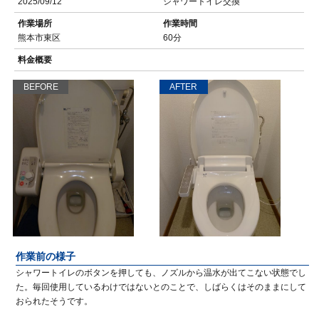
2025/09/12
シャワートイレ交換
作業場所
作業時間
熊本市東区
60分
料金概要
BEFORE
AFTER
作業前の様子
シャワートイレのボタンを押しても、ノズルから温水が出てこない状態でし
た。毎回使用しているわけではないとのことで、しばらくはそのままにして
おられたそうです。