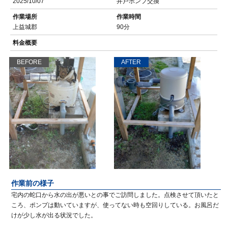
2025/10/07
井戸ポンプ交換
作業場所
作業時間
上益城郡
90分
料金概要
BEFORE
AFTER
作業前の様子
宅内の蛇口から水の出が悪いとの事でご訪問しました。点検させて頂いたと
ころ、ポンプは動いていますが、使ってない時も空回りしている。お風呂だ
けが少し水が出る状況でした。