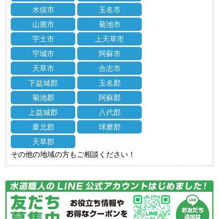
水俣市
玉名市
山鹿市
菊池市
宇土市
上天草市
宇城市
阿蘇市
天草市
合志市
下益城郡
玉名郡
菊池郡
阿蘇郡
上益城郡
八代郡
葦北郡
球磨郡
天草郡
その他の地域の方もご相談ください！