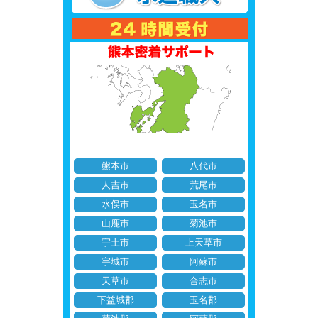
熊本市
八代市
人吉市
荒尾市
水俣市
玉名市
山鹿市
菊池市
宇土市
上天草市
宇城市
阿蘇市
天草市
合志市
下益城郡
玉名郡