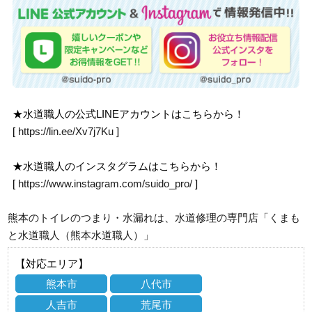
★水道職人の公式LINEアカウントはこちらから！
[
https://lin.ee/Xv7j7Ku
]
★水道職人のインスタグラムはこちらから！
[
https://www.instagram.com/suido_pro/
]
熊本のトイレのつまり・水漏れは、水道修理の専門店「くまも
と水道職人（熊本水道職人）」
【対応エリア】
熊本市
八代市
人吉市
荒尾市