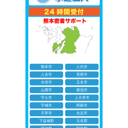
熊本市
八代市
人吉市
荒尾市
水俣市
玉名市
山鹿市
菊池市
宇土市
上天草市
宇城市
阿蘇市
天草市
合志市
下益城郡
玉名郡