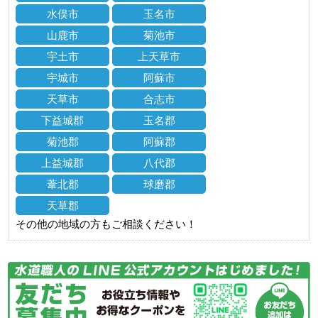
水俣市
玉名市
山鹿市
菊池市
宇土市
上天草市
宇城市
阿蘇市
天草市
合志市
下益城郡
玉名郡
菊池郡
阿蘇郡
上益城郡
八代郡
葦北郡
球磨郡
天草郡
その他の地域の方もご相談ください！