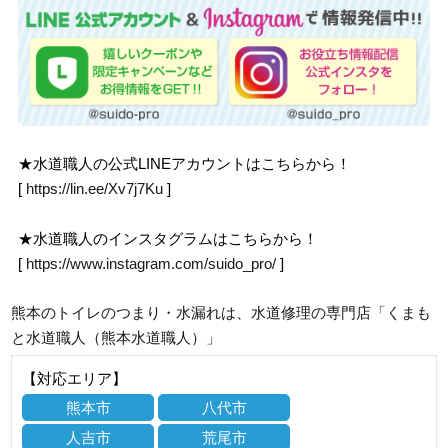
★水道職人の公式LINEアカウントはこちらから！
[
https://lin.ee/Xv7j7Ku
]
★水道職人のインスタグラムはこちらから！
[
https://www.instagram.com/suido_pro/
]
熊本のトイレのつまり・水漏れは、水道修理の専門店「くまも
と水道職人（熊本水道職人）」
【対応エリア】
熊本市
八代市
人吉市
荒尾市