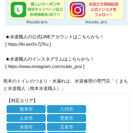
★水道職人の公式LINEアカウントはこちらから！
[
https://lin.ee/Xv7j7Ku
]
★水道職人のインスタグラムはこちらから！
[
https://www.instagram.com/suido_pro/
]
熊本のトイレのつまり・水漏れは、水道修理の専門店「くまも
と水道職人（熊本水道職人）」
【対応エリア】
熊本市
八代市
人吉市
荒尾市
水俣市
玉名市