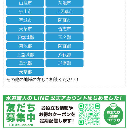
山鹿市
菊池市
宇土市
上天草市
宇城市
阿蘇市
天草市
合志市
下益城郡
玉名郡
菊池郡
阿蘇郡
上益城郡
八代郡
葦北郡
球磨郡
天草郡
その他の地域の方もご相談ください！