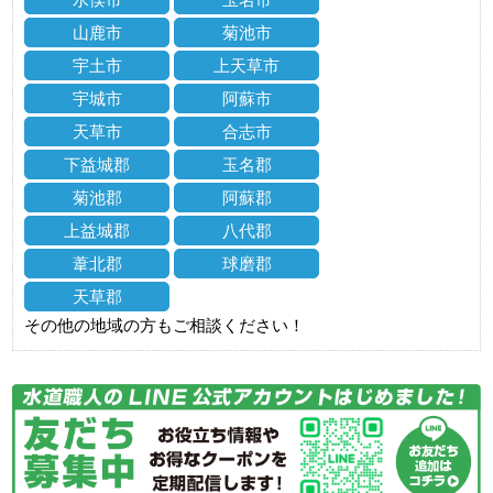
山鹿市
菊池市
宇土市
上天草市
宇城市
阿蘇市
天草市
合志市
下益城郡
玉名郡
菊池郡
阿蘇郡
上益城郡
八代郡
葦北郡
球磨郡
天草郡
その他の地域の方もご相談ください！