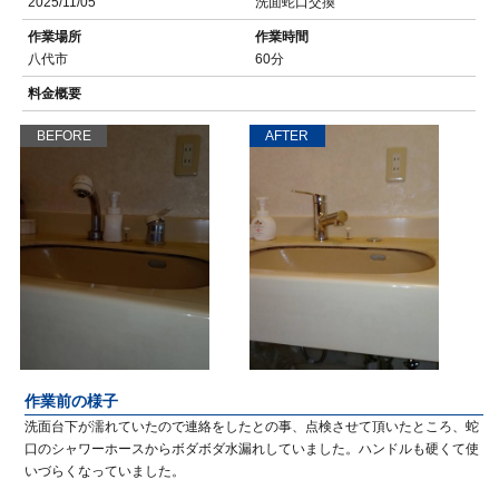
2025/11/05
洗面蛇口交換
作業場所
作業時間
八代市
60分
料金概要
BEFORE
AFTER
作業前の様子
洗面台下が濡れていたので連絡をしたとの事、点検させて頂いたところ、蛇
口のシャワーホースからボダボダ水漏れしていました。ハンドルも硬くて使
いづらくなっていました。