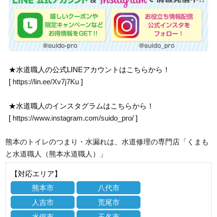
★水道職人の公式LINEアカウントはこちらから！
[
https://lin.ee/Xv7j7Ku
]
★水道職人のインスタグラムはこちらから！
[
https://www.instagram.com/suido_pro/
]
熊本のトイレのつまり・水漏れは、水道修理の専門店「くまも
と水道職人（熊本水道職人）」
【対応エリア】
熊本市
八代市
人吉市
荒尾市
水俣市
玉名市