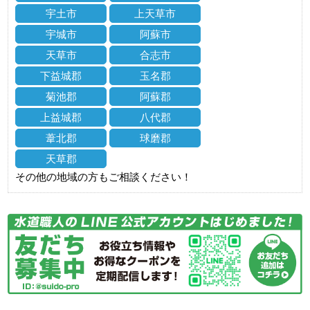
宇土市
上天草市
宇城市
阿蘇市
天草市
合志市
下益城郡
玉名郡
菊池郡
阿蘇郡
上益城郡
八代郡
葦北郡
球磨郡
天草郡
その他の地域の方もご相談ください！