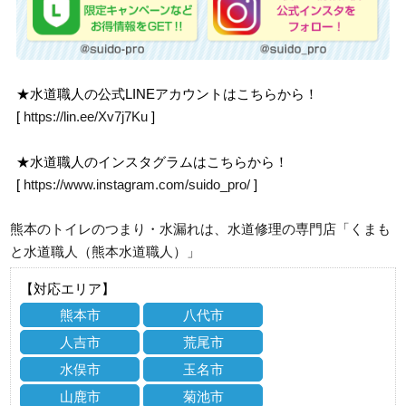
★水道職人の公式LINEアカウントはこちらから！
[
https://lin.ee/Xv7j7Ku
]
★水道職人のインスタグラムはこちらから！
[
https://www.instagram.com/suido_pro/
]
熊本のトイレのつまり・水漏れは、水道修理の専門店「くまも
と水道職人（熊本水道職人）」
【対応エリア】
熊本市
八代市
人吉市
荒尾市
水俣市
玉名市
山鹿市
菊池市