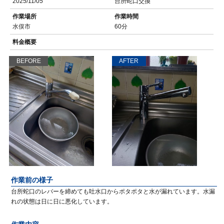
2025/11/05
台所蛇口交換
作業場所
作業時間
水俣市
60分
料金概要
BEFORE
AFTER
作業前の様子
台所蛇口のレバーを締めても吐水口からポタポタと水が漏れています。水漏
れの状態は日に日に悪化しています。