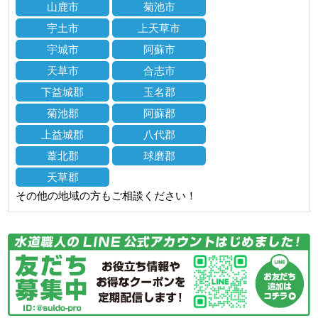
山鹿市
菊池市
宇土市
上天草市
宇城市
阿蘇市
天草市
合志市
下益城郡
玉名郡
菊池郡
阿蘇郡
上益城郡
八代郡
葦北郡
球磨郡
天草郡
その他の地域の方もご相談ください！