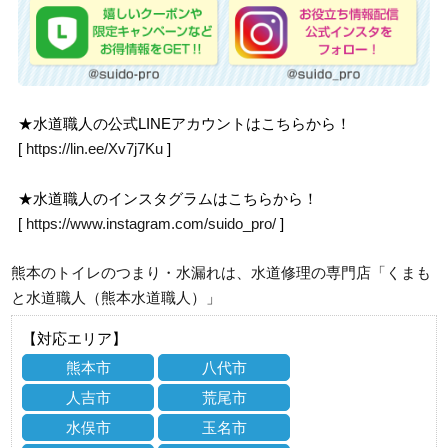
★水道職人の公式LINEアカウントはこちらから！
[
https://lin.ee/Xv7j7Ku
]
★水道職人のインスタグラムはこちらから！
[
https://www.instagram.com/suido_pro/
]
熊本のトイレのつまり・水漏れは、水道修理の専門店「くまも
と水道職人（熊本水道職人）」
【対応エリア】
熊本市
八代市
人吉市
荒尾市
水俣市
玉名市