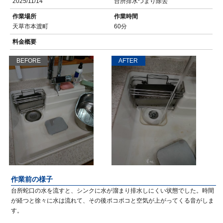
2025/11/14
台所排水つまり除去
作業場所
作業時間
天草市本渡町
60分
料金概要
BEFORE
AFTER
作業前の様子
台所蛇口の水を流すと、シンクに水が溜まり排水しにくい状態でした。時間
が経つと徐々に水は流れて、その後ポコポコと空気が上がってくる音がしま
す。