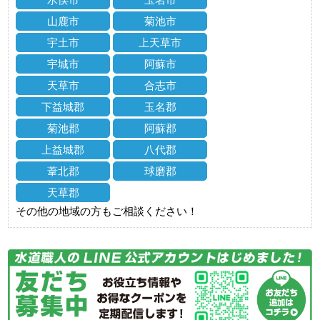
山鹿市
菊池市
宇土市
上天草市
宇城市
阿蘇市
天草市
合志市
下益城郡
玉名郡
菊池郡
阿蘇郡
上益城郡
八代郡
葦北郡
球磨郡
天草郡
その他の地域の方もご相談ください！