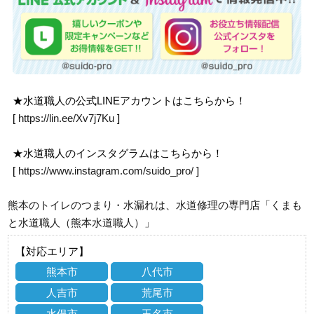
★水道職人の公式LINEアカウントはこちらから！
[
https://lin.ee/Xv7j7Ku
]
★水道職人のインスタグラムはこちらから！
[
https://www.instagram.com/suido_pro/
]
熊本のトイレのつまり・水漏れは、水道修理の専門店「くまも
と水道職人（熊本水道職人）」
【対応エリア】
熊本市
八代市
人吉市
荒尾市
水俣市
玉名市