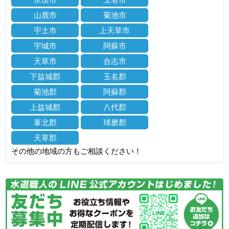
山鹿市
菊池市
宇土市
上天草市
宇城市
阿蘇市
天草市
合志市
下益城郡
玉名郡
菊池郡
阿蘇郡
上益城郡
八代郡
葦北郡
球磨郡
天草郡
その他の地域の方もご相談ください！