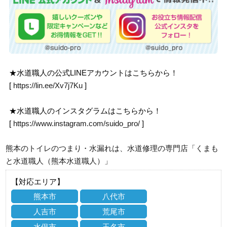
★水道職人の公式LINEアカウントはこちらから！
[
https://lin.ee/Xv7j7Ku
]
★水道職人のインスタグラムはこちらから！
[
https://www.instagram.com/suido_pro/
]
熊本のトイレのつまり・水漏れは、水道修理の専門店「くまも
と水道職人（熊本水道職人）」
【対応エリア】
熊本市
八代市
人吉市
荒尾市
水俣市
玉名市