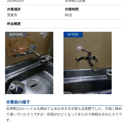
2026/01/07
台所蛇口交換
作業場所
作業時間
荒尾市
60分
料金概要
BEFORE
AFTER
作業前の様子
台所蛇口のハンドルを締めても水がポタポタ落ちる状態でした。力強く締め
て凌いでいたそうですが、症状がひどくなってきたので依頼をされたそうで
す。