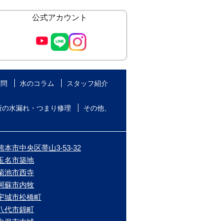
公式アカウント
質問
水のコラム
スタッフ紹介
所の水漏れ・つまり修理
その他、
本市中央区帯山3-53-32
/玉名市築地
/菊池市西寺
/阿蘇市内牧
/宇城市松橋町
/八代市錦町