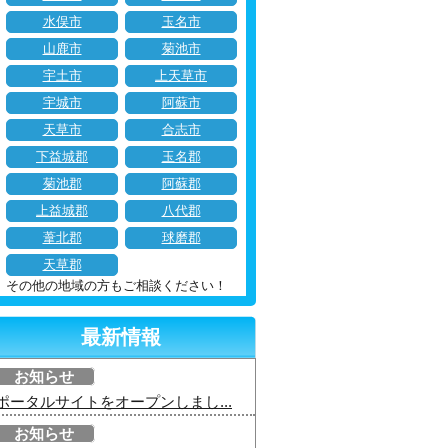
水俣市
玉名市
山鹿市
菊池市
宇土市
上天草市
宇城市
阿蘇市
天草市
合志市
下益城郡
玉名郡
菊池郡
阿蘇郡
上益城郡
八代郡
葦北郡
球磨郡
天草郡
その他の地域の方もご相談ください！
最新情報
お知らせ
ポータルサイトをオープンしまし...
お知らせ