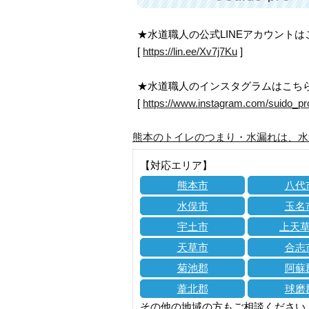
★水道職人の公式LINEアカウント
[
https://lin.ee/Xv7j7Ku
]
★水道職人のインスタグラムはこち
[
https://www.instagram.com/suido_pr
熊本のトイレのつまり・水漏れは、水
【対応エリア】
熊本市
八代
水俣市
玉名
宇土市
上天
天草市
合志
菊池郡
阿蘇
葦北郡
球磨
その他の地域の方もご相談ください