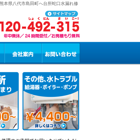
 熊本県八代市島田町へ台所蛇口水漏れ修