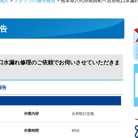
職人
>
スタッフの修理報告
> 熊本県八代市島田町へ台所蛇口水漏
告
口水漏れ修理のご依頼でお伺いさせていただきま
報告
作業内容
台所蛇口交換
作業時間
60分