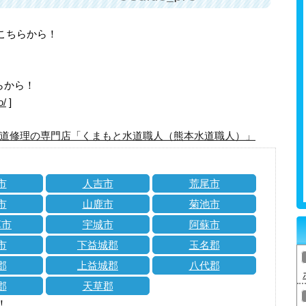
はこちらから！
らから！
o/
]
道修理の専門店「くまもと水道職人（熊本水道職人）」
市
人吉市
荒尾市
市
山鹿市
菊池市
草市
宇城市
阿蘇市
市
下益城郡
玉名郡
郡
上益城郡
八代郡
郡
天草郡
！