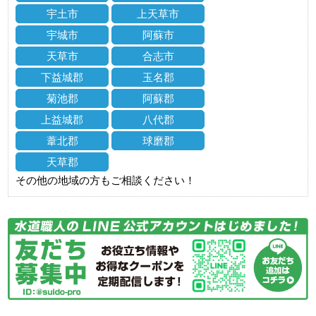
宇土市
上天草市
宇城市
阿蘇市
天草市
合志市
下益城郡
玉名郡
菊池郡
阿蘇郡
上益城郡
八代郡
葦北郡
球磨郡
天草郡
その他の地域の方もご相談ください！