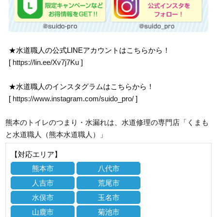
★水道職人の公式LINEアカウントはこちらから！
[
https://lin.ee/Xv7j7Ku
]
★水道職人のインスタグラムはこちらから！
[
https://www.instagram.com/suido_pro/
]
熊本のトイレのつまり・水漏れは、水道修理の専門店「くまも
と水道職人（熊本水道職人）」
【対応エリア】
熊本市
八代市
人吉市
荒尾市
水俣市
玉名市
山鹿市
菊池市