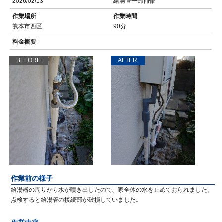
2026/02/13
給湯管一部補修
作業場所
作業時間
熊本市西区
90分
料金概要
BEFORE
AFTER
作業前の様子
給湯器の周りから水が噴き出したので、家全体の水を止めておられました。
点検すると給湯管の接続部が破損していました。