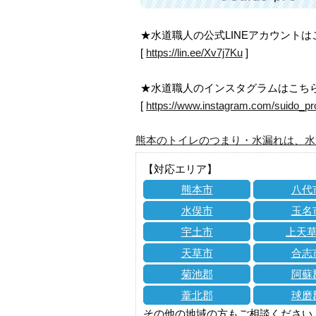
★水道職人の公式LINEアカウント
[
https://lin.ee/Xv7j7Ku
]
★水道職人のインスタグラムはこち
[
https://www.instagram.com/suido_pr
熊本のトイレのつまり・水漏れは、水
【対応エリア】
熊本市
八代
水俣市
玉名
宇土市
上天
天草市
合志
菊池郡
阿蘇
葦北郡
球磨
その他の地域の方もご相談ください