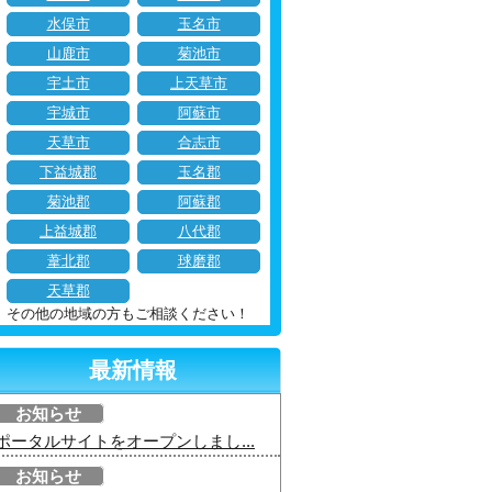
水俣市
玉名市
山鹿市
菊池市
宇土市
上天草市
宇城市
阿蘇市
天草市
合志市
下益城郡
玉名郡
菊池郡
阿蘇郡
上益城郡
八代郡
葦北郡
球磨郡
天草郡
その他の地域の方もご相談ください！
最新情報
お知らせ
ポータルサイトをオープンしまし...
お知らせ