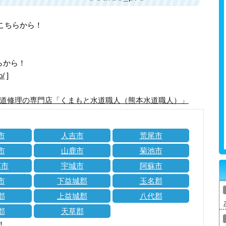
はこちらから！
らから！
o/
]
道修理の専門店「くまもと水道職人（熊本水道職人）」
市
人吉市
荒尾市
市
山鹿市
菊池市
草市
宇城市
阿蘇市
市
下益城郡
玉名郡
郡
上益城郡
八代郡
郡
天草郡
！