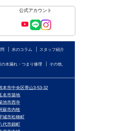
公式アカウント
質問
水のコラム
スタッフ紹介
所の水漏れ・つまり修理
その他、
本市中央区帯山3-53-32
/玉名市築地
/菊池市西寺
/阿蘇市内牧
/宇城市松橋町
/八代市錦町