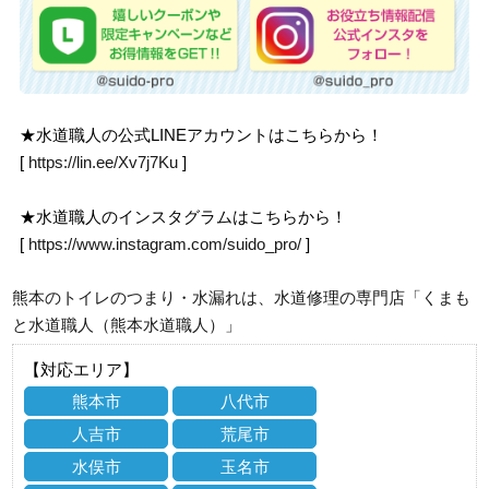
★水道職人の公式LINEアカウントはこちらから！
[
https://lin.ee/Xv7j7Ku
]
★水道職人のインスタグラムはこちらから！
[
https://www.instagram.com/suido_pro/
]
熊本のトイレのつまり・水漏れは、水道修理の専門店「くまも
と水道職人（熊本水道職人）」
【対応エリア】
熊本市
八代市
人吉市
荒尾市
水俣市
玉名市