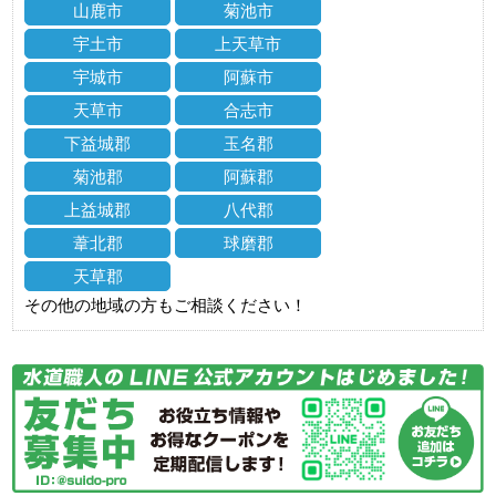
山鹿市
菊池市
宇土市
上天草市
宇城市
阿蘇市
天草市
合志市
下益城郡
玉名郡
菊池郡
阿蘇郡
上益城郡
八代郡
葦北郡
球磨郡
天草郡
その他の地域の方もご相談ください！