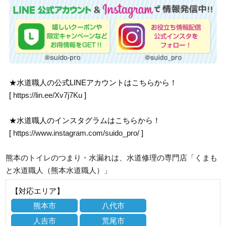
★水道職人の公式LINEアカウントはこちらから！
[
https://lin.ee/Xv7j7Ku
]
★水道職人のインスタグラムはこちらから！
[
https://www.instagram.com/suido_pro/
]
熊本のトイレのつまり・水漏れは、水道修理の専門店「くまも
と水道職人（熊本水道職人）」
【対応エリア】
熊本市
八代市
人吉市
荒尾市