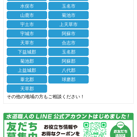
水俣市
玉名市
山鹿市
菊池市
宇土市
上天草市
宇城市
阿蘇市
天草市
合志市
下益城郡
玉名郡
菊池郡
阿蘇郡
上益城郡
八代郡
葦北郡
球磨郡
天草郡
その他の地域の方もご相談ください！