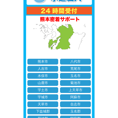
熊本市
八代市
人吉市
荒尾市
水俣市
玉名市
山鹿市
菊池市
宇土市
上天草市
宇城市
阿蘇市
天草市
合志市
下益城郡
玉名郡