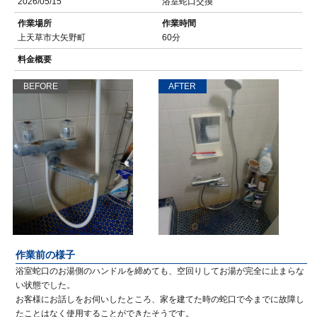
2026/05/15
浴室蛇口交換
作業場所
作業時間
上天草市大矢野町
60分
料金概要
BEFORE
AFTER
作業前の様子
浴室蛇口のお湯側のハンドルを締めても、空回りしてお湯が完全に止まらな
い状態でした。
お客様にお話しをお伺いしたところ、家を建てた時の蛇口で今までに故障し
たことはなく使用することができたそうです。