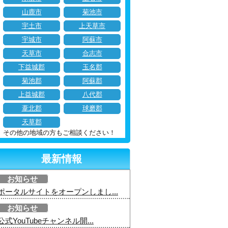
山鹿市
菊池市
宇土市
上天草市
宇城市
阿蘇市
天草市
合志市
下益城郡
玉名郡
菊池郡
阿蘇郡
上益城郡
八代郡
葦北郡
球磨郡
天草郡
その他の地域の方もご相談ください！
最新情報
お知らせ
ポータルサイトをオープンしまし...
お知らせ
公式YouTubeチャンネル開...