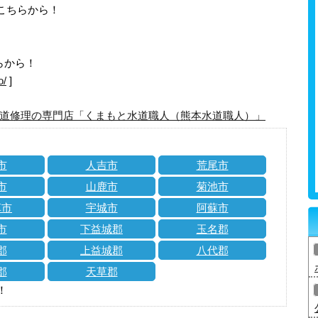
はこちらから！
らから！
o/
]
道修理の専門店「くまもと水道職人（熊本水道職人）」
市
人吉市
荒尾市
市
山鹿市
菊池市
草市
宇城市
阿蘇市
市
下益城郡
玉名郡
郡
上益城郡
八代郡
郡
天草郡
！