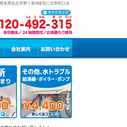
 熊本県合志市野々島N様宅に台所蛇口水