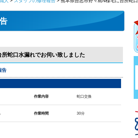
職人
>
スタッフの修理報告
> 熊本県合志市野々島N様宅に台所蛇
告
台所蛇口水漏れでお伺い致しました
報告
作業内容
蛇口交換
島
作業時間
30分