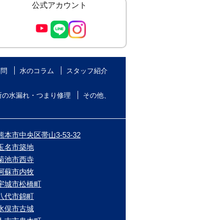
公式アカウント
質問
水のコラム
スタッフ紹介
所の水漏れ・つまり修理
その他、
本市中央区帯山3-53-32
/玉名市築地
/菊池市西寺
/阿蘇市内牧
/宇城市松橋町
/八代市錦町
/水俣市古城