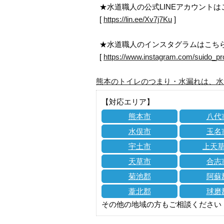
★水道職人の公式LINEアカウント
[
https://lin.ee/Xv7j7Ku
]
★水道職人のインスタグラムはこち
[
https://www.instagram.com/suido_pr
熊本のトイレのつまり・水漏れは、水
【対応エリア】
熊本市
八代
水俣市
玉名
宇土市
上天
天草市
合志
菊池郡
阿蘇
葦北郡
球磨
その他の地域の方もご相談ください