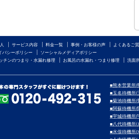
人
サービス内容
料金一覧
事例・お客様の声
よくあるご
イバシーポリシー
ソーシャルメディアポリシー
ッチンのつまり・水漏れ修理
お風呂の水漏れ・つまり修理
洗面
■熊本営業所/熊
■玉名待機所
■菊池待機所
■阿蘇待機所
■宇城待機所
■八代待機所
■水俣待機所