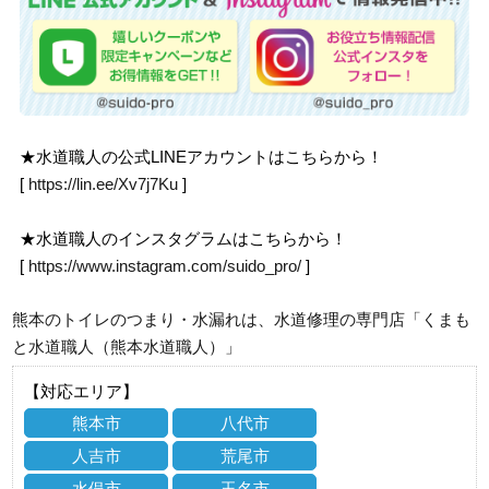
★水道職人の公式LINEアカウントはこちらから！
[
https://lin.ee/Xv7j7Ku
]
★水道職人のインスタグラムはこちらから！
[
https://www.instagram.com/suido_pro/
]
熊本のトイレのつまり・水漏れは、水道修理の専門店「くまも
と水道職人（熊本水道職人）」
【対応エリア】
熊本市
八代市
人吉市
荒尾市
水俣市
玉名市