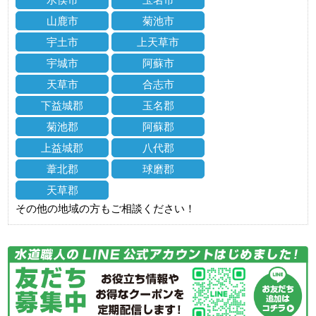
山鹿市
菊池市
宇土市
上天草市
宇城市
阿蘇市
天草市
合志市
下益城郡
玉名郡
菊池郡
阿蘇郡
上益城郡
八代郡
葦北郡
球磨郡
天草郡
その他の地域の方もご相談ください！