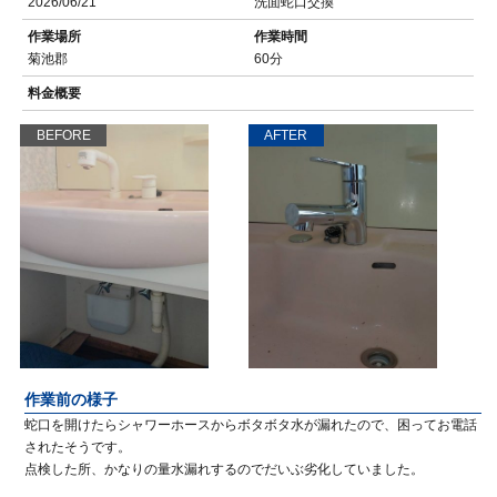
2026/06/21
洗面蛇口交換
作業場所
作業時間
菊池郡
60分
料金概要
BEFORE
AFTER
作業前の様子
蛇口を開けたらシャワーホースからボタボタ水が漏れたので、困ってお電話
されたそうです。
点検した所、かなりの量水漏れするのでだいぶ劣化していました。