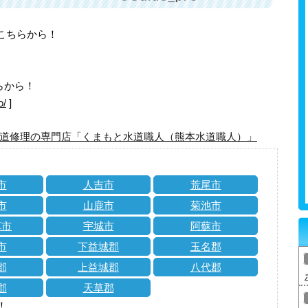
はこちらから！
らから！
o/
]
道修理の専門店「くまもと水道職人（熊本水道職人）」
市
人吉市
荒尾市
市
山鹿市
菊池市
草市
宇城市
阿蘇市
市
下益城郡
玉名郡
郡
上益城郡
八代郡
郡
天草郡
！