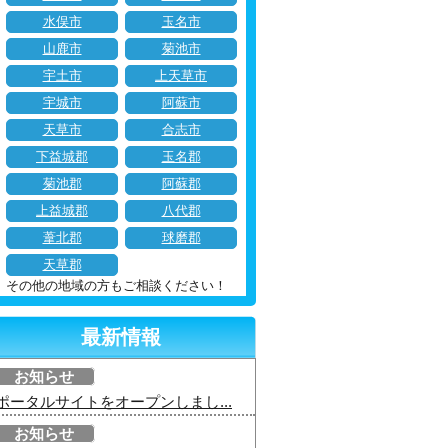
水俣市
玉名市
山鹿市
菊池市
宇土市
上天草市
宇城市
阿蘇市
天草市
合志市
下益城郡
玉名郡
菊池郡
阿蘇郡
上益城郡
八代郡
葦北郡
球磨郡
天草郡
その他の地域の方もご相談ください！
最新情報
お知らせ
ポータルサイトをオープンしまし...
お知らせ