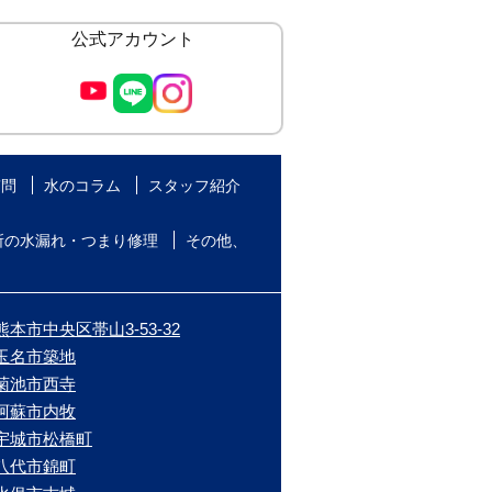
公式アカウント
質問
水のコラム
スタッフ紹介
所の水漏れ・つまり修理
その他、
本市中央区帯山3-53-32
/玉名市築地
/菊池市西寺
/阿蘇市内牧
/宇城市松橋町
/八代市錦町