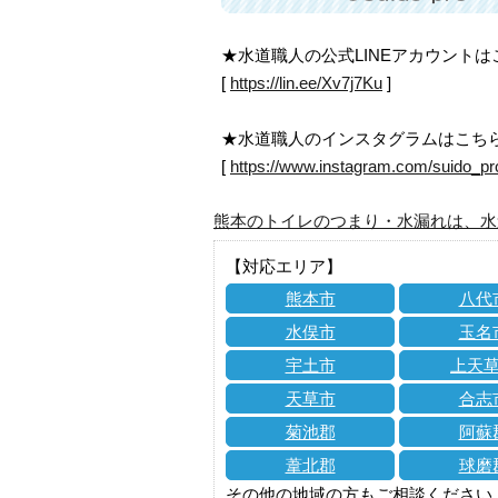
★水道職人の公式LINEアカウント
[
https://lin.ee/Xv7j7Ku
]
★水道職人のインスタグラムはこち
[
https://www.instagram.com/suido_pr
熊本のトイレのつまり・水漏れは、水
【対応エリア】
熊本市
八代
水俣市
玉名
宇土市
上天
天草市
合志
菊池郡
阿蘇
葦北郡
球磨
その他の地域の方もご相談ください