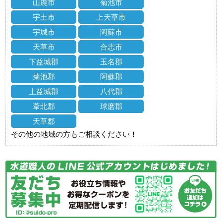
山鹿市
菊池市
宇土市
上天草市
宇城市
阿蘇市
天草市
合志市
下益城郡
玉名郡
菊池郡
阿蘇郡
上益城郡
八代郡
葦北郡
球磨郡
天草郡
その他の地域の方もご相談ください！