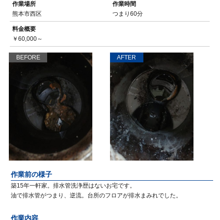
作業場所
作業時間
熊本市西区
つまり60分
料金概要
￥60,000～
BEFORE
AFTER
作業前の様子
築15年一軒家。排水管洗浄歴はないお宅です。
油で排水管がつまり、逆流。台所のフロアが排水まみれでした。
作業内容