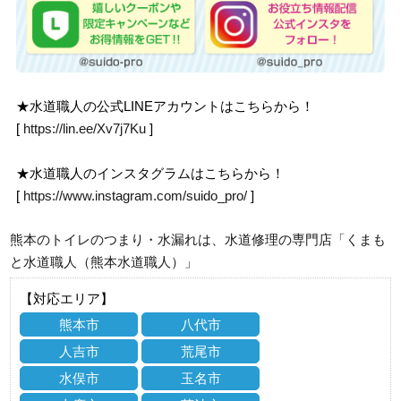
★水道職人の公式LINEアカウントはこちらから！
[
https://lin.ee/Xv7j7Ku
]
★水道職人のインスタグラムはこちらから！
[
https://www.instagram.com/suido_pro/
]
熊本のトイレのつまり・水漏れは、水道修理の専門店「くまも
と水道職人（熊本水道職人）」
【対応エリア】
熊本市
八代市
人吉市
荒尾市
水俣市
玉名市