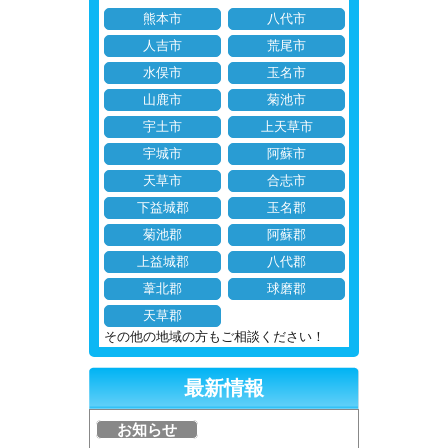
熊本市
八代市
人吉市
荒尾市
水俣市
玉名市
山鹿市
菊池市
宇土市
上天草市
宇城市
阿蘇市
天草市
合志市
下益城郡
玉名郡
菊池郡
阿蘇郡
上益城郡
八代郡
葦北郡
球磨郡
天草郡
その他の地域の方もご相談ください！
最新情報
お知らせ