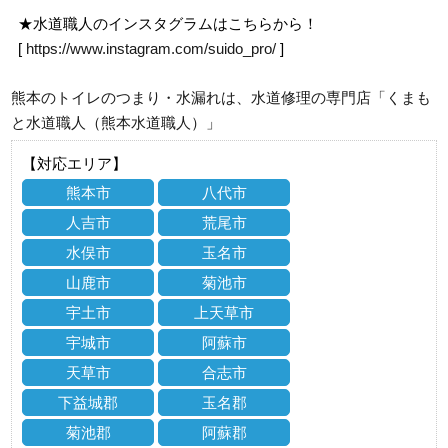
★水道職人のインスタグラムはこちらから！
[
https://www.instagram.com/suido_pro/
]
熊本のトイレのつまり・水漏れは、水道修理の専門店「くまも
と水道職人（熊本水道職人）」
【対応エリア】
熊本市
八代市
人吉市
荒尾市
水俣市
玉名市
山鹿市
菊池市
宇土市
上天草市
宇城市
阿蘇市
天草市
合志市
下益城郡
玉名郡
菊池郡
阿蘇郡