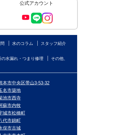
公式アカウント
質問
水のコラム
スタッフ紹介
所の水漏れ・つまり修理
その他、
本市中央区帯山3-53-32
/玉名市築地
/菊池市西寺
/阿蘇市内牧
/宇城市松橋町
/八代市錦町
/水俣市古城