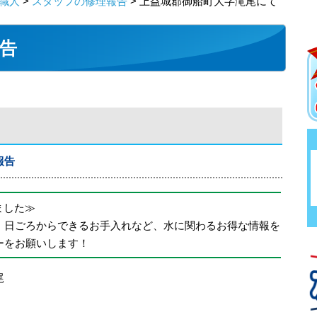
職人
>
スタッフの修理報告
> 上益城郡御船町大字滝尾にて
告
報告
めました≫
、日ごろからできるお手入れなど、水に関わるお得な情報を
ーをお願いします！
尾