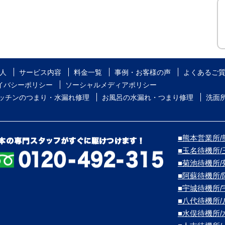
人
サービス内容
料金一覧
事例・お客様の声
よくあるご
イバシーポリシー
ソーシャルメディアポリシー
ッチンのつまり・水漏れ修理
お風呂の水漏れ・つまり修理
洗面
■熊本営業所/熊
■玉名待機所
■菊池待機所
■阿蘇待機所
■宇城待機所
■八代待機所
■水俣待機所