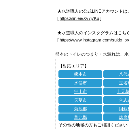
★水道職人の公式LINEアカウント
[
https://lin.ee/Xv7j7Ku
]
★水道職人のインスタグラムはこち
[
https://www.instagram.com/suido_pr
熊本のトイレのつまり・水漏れは、水
【対応エリア】
熊本市
八代
水俣市
玉名
宇土市
上天
天草市
合志
菊池郡
阿蘇
葦北郡
球磨
その他の地域の方もご相談ください