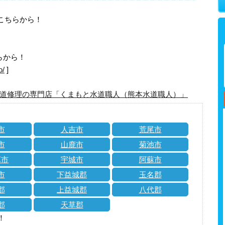
はこちらから！
らから！
o/
]
道修理の専門店「くまもと水道職人（熊本水道職人）」
市
人吉市
荒尾市
市
山鹿市
菊池市
草市
宇城市
阿蘇市
市
下益城郡
玉名郡
郡
上益城郡
八代郡
郡
天草郡
！