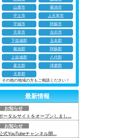
山鹿市
菊池市
宇土市
上天草市
宇城市
阿蘇市
天草市
合志市
下益城郡
玉名郡
菊池郡
阿蘇郡
上益城郡
八代郡
葦北郡
球磨郡
天草郡
その他の地域の方もご相談ください！
最新情報
お知らせ
ポータルサイトをオープンしまし...
お知らせ
公式YouTubeチャンネル開...