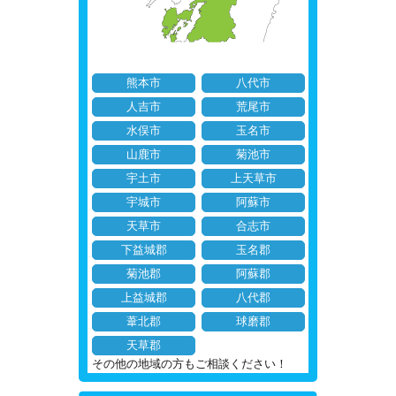
熊本市
八代市
人吉市
荒尾市
水俣市
玉名市
山鹿市
菊池市
宇土市
上天草市
宇城市
阿蘇市
天草市
合志市
下益城郡
玉名郡
菊池郡
阿蘇郡
上益城郡
八代郡
葦北郡
球磨郡
天草郡
その他の地域の方もご相談ください！