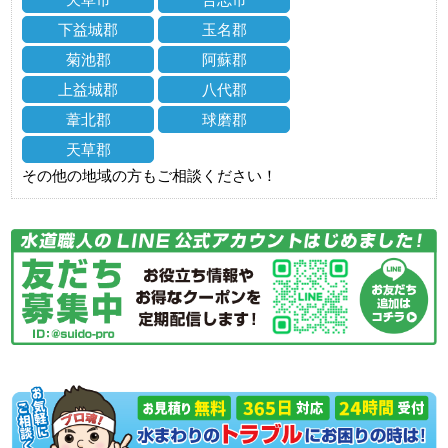
下益城郡
玉名郡
菊池郡
阿蘇郡
上益城郡
八代郡
葦北郡
球磨郡
天草郡
その他の地域の方もご相談ください！