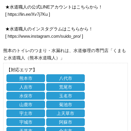
★水道職人の公式LINEアカウントはこちらから！
[
https://lin.ee/Xv7j7Ku
]
★水道職人のインスタグラムはこちらから！
[
https://www.instagram.com/suido_pro/
]
熊本のトイレのつまり・水漏れは、水道修理の専門店「くまも
と水道職人（熊本水道職人）」
【対応エリア】
熊本市
八代市
人吉市
荒尾市
水俣市
玉名市
山鹿市
菊池市
宇土市
上天草市
宇城市
阿蘇市
天草市
合志市